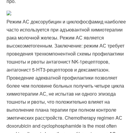
про.
Режим АС доксорубицин и циклофосфамид наиболее
часто используется при адъювантной химиотерапии
рака молочной железы. Режим АС является
высокоэметогенным. Заключение: режим АС требует
проведения трехкомпонентной схемы профилактики
тошноты и рвоты антагонист NK-1рецепторов,
антагонист 5-HT3-рецепторов и дексаметазон.
Проведение адекватной профилактики позволяет
более чем половине больных получить четыре цикла
химиотерапии АС, не испытав ни одного эпизода
тошноты и рвоты, что положительно влияет на
выполнение плана терапии при полном контроле
эметических расстройств. Chemotherapy regimen AС
doxorubicin and cyclophosphamide is the most often