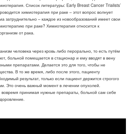
иотерапия. Список литературы: Early Breast Cancer Trialists’
к проводится химиотерапия при раке – этот вопрос волнует
ьма затруднительно – каждое из новообразований имеет свои
химиотерапию при раке? Химиотерапия относится к
организм от рака.
анизм человека через кровь либо перорально, то есть путём
ют, больной помещается в стационар и ему вводят в вену
жными препаратами. Делается это для того, чтобы не
ества. В то же время, либо после этого, пациенту
бходимый результат, только если пациент держится строгого
ам. Это очень важный момент в лечении опухолей.
же вовремя принимая нужные препараты, больной сам себе
здоровление.