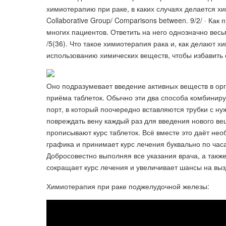
химиотерапию при раке, в каких случаях делается хим
Collaborative Group/ Comparisons between. 9/2/ · Ка
многих пациентов. Ответить на него однозначно вес
/5(36). Что такое химиотерапия рака и, как делают 
использованию химических веществ, чтобы избавить 
Оно подразумевает введение активных веществ в орг
приёма таблеток. Обычно эти два способа комбиниру
порт, в который поочередно вставляются трубки с ну
повреждать вену каждый раз для введения нового вещ
прописывают курс таблеток. Всё вместе это даёт нео
графика и принимает курс лечения буквально по час
Добросовестно выполняя все указания врача, а так
сокращает курс лечения и увеличивает шансы на вы
Химиотерапия при раке поджелудочной железы: