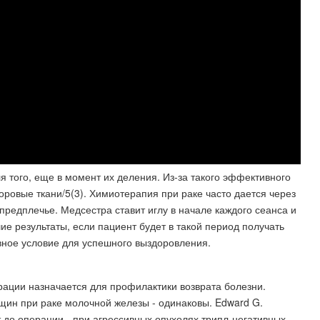
я того, еще в момент их деления. Из-за такого эффективного
оровые ткани/5(3). Химиотерапия при раке часто дается через
 предплечье. Медсестра ставит иглу в начале каждого сеанса и
шие результаты, если пациент будет в такой период получать
вное условие для успешного выздоровления.
ации назначается для профилактики возврата болезни.
ин при раке молочной железы - одинаковы. Edward G.
т до операции - при агрессивных опухолях трипл-негативных