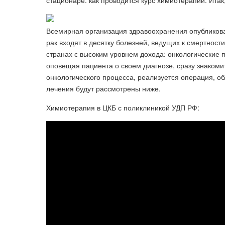
стационаре: как проводится курс химиотерапии. Итак
Всемирная организация здравоохранения опубликова
рак входят в десятку болезней, ведущих к смертност
странах с высоким уровнем дохода: онкологические п
оповещая пациента о своем диагнозе, сразу знакомит
онкологического процесса, реализуется операция, о
лечения будут рассмотрены ниже.
Химиотерапия в ЦКБ с поликлиникой УДП РФ: