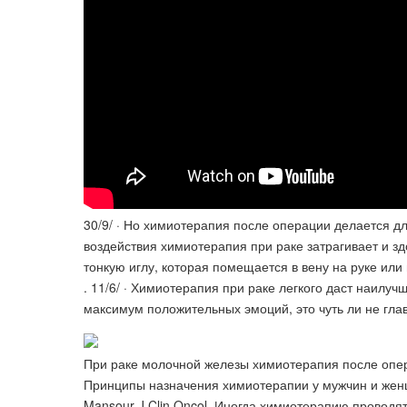
30/9/ · Но химиотерапия после операции делается дл
воздействия химиотерапия при раке затрагивает и зд
тонкую иглу, которая помещается в вену на руке или
. 11/6/ · Химиотерапия при раке легкого даст наилуч
максимум положительных эмоций, это чуть ли не гла
При раке молочной железы химиотерапия после опер
Принципы назначения химиотерапии у мужчин и женщ
Mansour J Clin Oncol. Иногда химиотерапию проводя