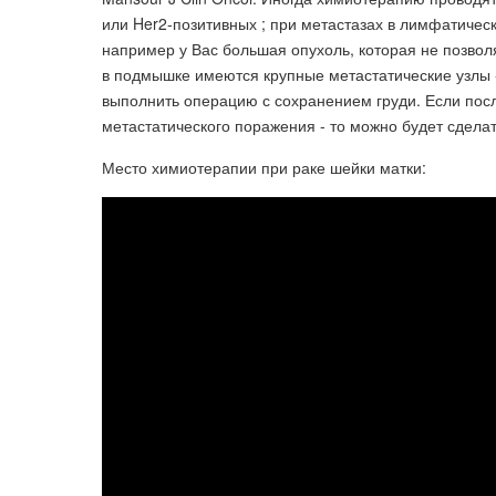
или Her2-позитивных ; при метастазах в лимфатическ
например у Вас большая опухоль, которая не позво
в подмышке имеются крупные метастатические узлы 
выполнить операцию с сохранением груди. Если посл
метастатического поражения - то можно будет сдела
Место химиотерапии при раке шейки матки: