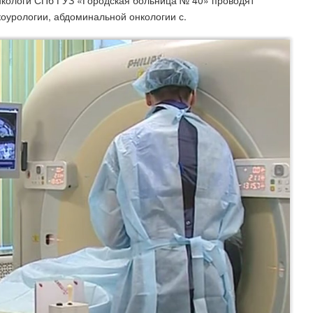
Онкологи СПб ГУЗ «Городская больница № 40» проводят
оурологии, абдоминальной онкологии с​.