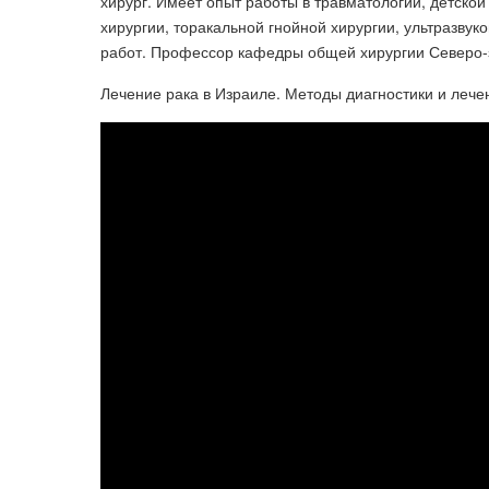
хирург. Имеет опыт работы в травматологии, детской
хирургии, торакальной гнойной хирургии, ультразвук
работ. Профессор кафедры общей хирургии Северо-з
Лечение рака в Израиле. Методы диагностики и лечен