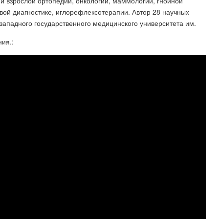
 и взрослой ортопедии, онкологии, маммологии, гнойной
овой диагностике, иглорефлексотерапии. Автор 28 научных
ападного государственного медицинского университета им.
ия.: