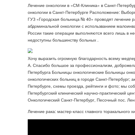
Лечение онкологии в «СМ-Клиника» в Санкт-Петерб
онкологии в Санкт-Петербурге Расположение: Выборгс
ГУЗ «Городская больница № 40» проводят лечение ра
абдоминальной онкологии с использванием малоинваз
России такие операции выполняются всего лишь в не
недоступны большинству больных .
Хочу выразить огромную благодарность всему медпе
А. Спасибо большое за профессионализм, доброжелате
Петербурга Больницы онкологические Больницы онко
онкологических больниц в городе Санкт-Петербург; а
Петербурге, схемы проезда, рейтинги и фото; мы соб
Петербургский клинический научно-практический це
Онкологический Санкт-Петербург, Песочный пос. Лени
Лечение рака: мастер-класс главного торакального х