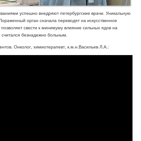
еваниями успешно внедряют петербургские врачи. Уникальную
 Пораженный орган сначала переводят на искусственное
 позволяет свести к минимуму влияние сильных ядов на
о считался безнадежно больным.
нтов. Онколог, химиотерапевт, к.м.н.Васильев Л.А.: