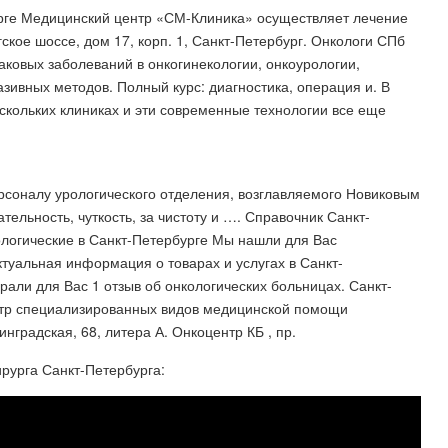
урге Медицинский центр «СМ-Клиника» осуществляет лечение
кое шоссе, дом 17, корп. 1, Санкт-Петербург. Онкологи СПб
ковых заболеваний в онкогинекологии, онкоурологии,
ивных методов. Полный курс: диагностика, операция и. В
скольких клиниках и эти современные технологии все еще
рсоналу урологического отделения, возглавляемого Новиковым
льность, чуткость, за чистоту и …. Справочник Санкт-
логические в Санкт-Петербурге Мы нашли для Вас
ктуальная информация о товарах и услугах в Санкт-
рали для Вас 1 отзыв об онкологических больницах. Санкт-
нтр специализированных видов медицинской помощи
нградская, 68, литера А. Онкоцентр КБ , пр.
ирурга Санкт-Петербурга: