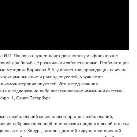
 И.П. Павлова осуществляет диагностику и эффективное
логий для борьбы с различными заболеваниями. Реабилитация
ю методики Борисова В.А. у пациентов, проходящих лечение
сходит уменьшение и распад опухолей, улучшается.
ся иммунотерапия опухолей. Это метод лечения
лен на поддержание либо восстановление иммунной системы
орп. 1, Санкт-Петербург.
льных заболеваний мочеполовых органов, заболеваний,
ении доброкачественной гиперплазии предстательной железы
оровья и др. Хирург, онколог, детский хирург, пластический