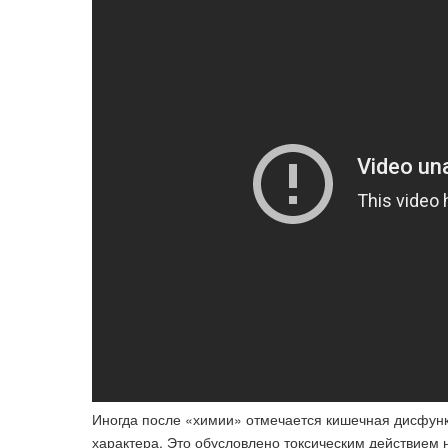
Иногда после «химии» отмечается кишечная дисфункц
характера. Это обусловлено токсическим действием