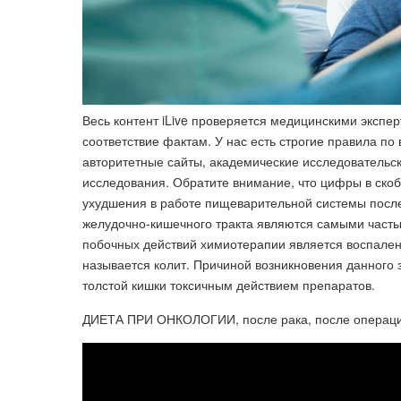
Весь контент iLive проверяется медицинскими экспе
соответствие фактам. У нас есть строгие правила п
авторитетные сайты, академические исследовательск
исследования. Обратите внимание, что цифры в скобк
ухудшения в работе пищеварительной системы посл
желудочно-кишечного тракта являются самыми част
побочных действий химиотерапии является воспалени
называется колит. Причиной возникновения данного
толстой кишки токсичным действием препаратов.
ДИЕТА ПРИ ОНКОЛОГИИ, после рака, после операции