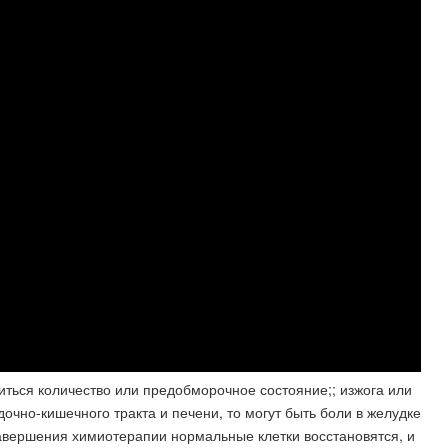
иться количество или предобморочное состояние;; изжога или
дочно-кишечного тракта и печени, то могут быть боли в желудке
завершения химиотерапии нормальные клетки восстановятся, и