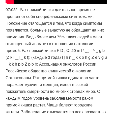
07/08/ · Рак прямой кишки длительное время не
проявляет себя специфическими симптомами.
Положение отягощается и тем, что когда симптомы
появляются, больные зачастую не обращают на них
внимания. Ведь более чем 75% таких людей имеют
отягощенный анамнез в отношении патологии
прямой. Рак прямой кишки F D ; C. 20 m l \ _ j ` ^ _ g b
(Z k l _ j _ k f): (каждые 3 года) I j h n _ k k b h g Z e v g u
_ k k h p b Z p b b: Ассоциация онкологов России
Российское общество клинической онкологии.
Согласованы. Рак прямой кишки одинаково часто
поражает мужчин и женщин, имеет высокий
показатель смертности во многих странах мира. С
каждым годом уровень заболеваемости раком
прямой кишки растет. Чаще болеют городские
жители. Заболевание отмечается во всех возрастных