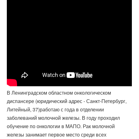
В Ленинградском областном онкологическом
диспансере (юридический адрес - Санкт-Петербург,
Литейный, 37)работаю с года в отделении
заболеваний молочной железы. В году проходил
обучение по онкологии в МАПО. Рак молочной
железы занимает первое место среди всех