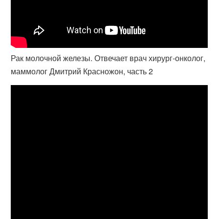
Рак молочной железы. Отвечает врач хирург-онколог,
маммолог Дмитрий Красножон, часть 2