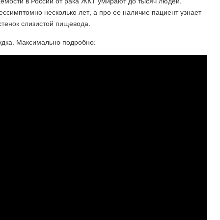
аемости в России от рака ЖКТ умирают до тысяч людей.
ессимптомно несколько лет, а про ее наличие пациент узнает
стенок слизистой пищевода.
удка. Максимально подробно: