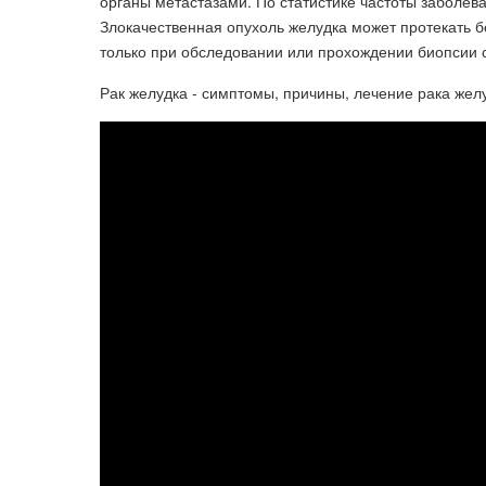
органы метастазами. По статистике частоты заболев
Злокачественная опухоль желудка может протекать б
только при обследовании или прохождении биопсии 
Рак желудка - симптомы, причины, лечение рака жел