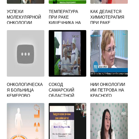
УСПЕХИ
ТЕМПЕРАТУРА
КАК ДЕЛАЕТСЯ
МОЛЕКУЛЯРНОЙ
ПРИ РАКЕ
ХИМИОТЕРАПИЯ
ОНКОЛОГИИ
КИШЕЧНИКА НА
ПРИ РАКЕ
КАКОЙ СТАДИИ
ЖЕЛУДКА
ОНКОЛОГИЧЕСКА
СОКОД
НИИ ОНКОЛОГИИ
Я БОЛЬНИЦА
САМАРСКИЙ
ИМ ПЕТРОВА НА
КЕМЕРОВО
ОБЛАСТНОЙ
КРАСНОГО
ВОЛГОГРАДСКАЯ
КЛИНИЧЕСКИЙ
ТЕКСТИЛЬЩИКА
35
ОНКОЛОГИЧЕСКИ
ОФИЦИАЛЬНЫЙ
Й
САЙТ