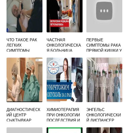
ЧТО ТАКОЕ РАК
ЧАСТНАЯ
ПЕРВЫЕ
ЛЕГКИХ
ОНКОЛОГИЧЕСКА
СИМПТОМЫ РАКА
СИМПТОМЫ
Я БОЛЬНИЦА
ПРЯМОЙ КИШКИ У
ЖЕНЩИН
ДИАГНОСТИЧЕСК
ХИМИОТЕРАПИЯ
ЭНГЕЛЬС
ИЙ ЦЕНТР
ПРИ ОНКОЛОГИИ
ОНКОЛОГИЧЕСКИ
СЫКТЫВКАР
ПОСЛЕДСТВИЯ И
Й ДИСПАНСЕР
ОНКОЛОГИЯ
ВОССТАНОВЛЕНИ
ВРАЧИ
РЕГИСТРАТУРА
Е ОТЗЫВЫ