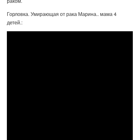
раком.
Горловка. Умирающая от рака Марина.. мама 4
детей.: