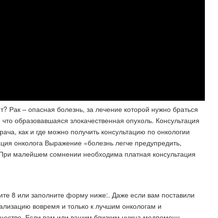
оит? Рак – опасная болезнь, за лечение которой нужно браться
, что образовавшаяся злокачественная опухоль. Консультация
врача, как и где можно получить консультацию по онкологии
ация онколога Выражение «болезнь легче предупредить,
. При малейшем сомнении необходима платная консультация
ите 8 или заполните форму ниже:. Даже если вам поставили
тализацию вовремя и только к лучшим онкологам и
щество. Если вам или вашим близким нужна медпомощь,